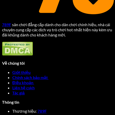
789F
sân chơi đẳng cấp dành cho dân chơi chính hiệu, nhà cái
chuyên cung cấp các dịch vụ trò chơi hot nhất hiện này kèm ưu
đãi khủng dành cho khách hàng mới.
Về chúng tôi
Giới thiệu
Chính sách bảo mật
Điều khoản
Liên hệ cskh
Tác giả
Thông tin
Thương hiệu:
789F