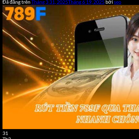
Đã đăng trên
Tháng 3 31, 2025
Tháng 6 19, 2025
bởi
seo
31
Th3