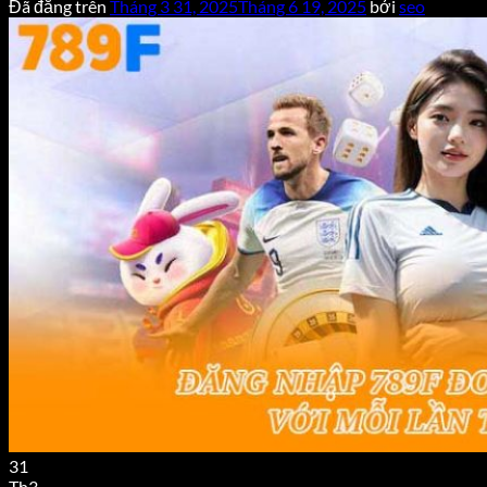
Đã đăng trên
Tháng 3 31, 2025
Tháng 6 19, 2025
bởi
seo
31
Th3