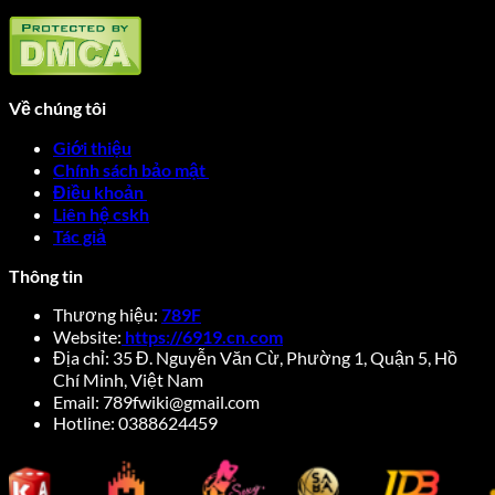
Về chúng tôi
Giới thiệu
Chính sách bảo mật
Điều khoản
Liên hệ cskh
Tác giả
Thông tin
Thương hiệu:
789F
Website:
https://6919.cn.com
Địa chỉ: 35 Đ. Nguyễn Văn Cừ, Phường 1, Quận 5, Hồ
Chí Minh, Việt Nam
Email:
789fwiki@gmail.com
Hotline: 0388624459