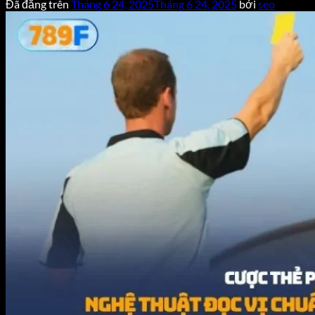
Đã đăng trên
Tháng 6 24, 2025
Tháng 6 24, 2025
bởi
seo