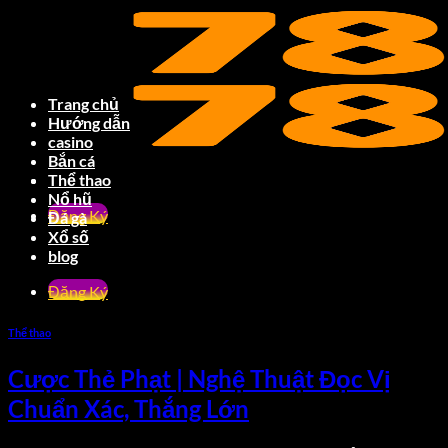
Chuyển
đến
nội
dung
Trang chủ
Hướng dẫn
casino
Bắn cá
Thể thao
Nổ hũ
Đăng Ký
Đá gà
Xổ số
blog
Đăng Ký
Thể thao
Cược Thẻ Phạt | Nghệ Thuật Đọc Vị
Chuẩn Xác, Thắng Lớn