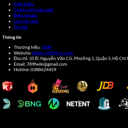
Giới thiệu
Chính sách bảo mật
Điều khoản
Liên hệ cskh
Tác giả
Thông tin
Thương hiệu:
789F
Website:
https://6919.cn.com
Địa chỉ: 35 Đ. Nguyễn Văn Cừ, Phường 1, Quận 5, Hồ Chí
Email:
789fwiki@gmail.com
Hotline: 0388624459