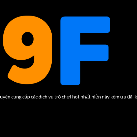
huyên cung cấp các dịch vụ trò chơi hot nhất hiện này kèm ưu đãi