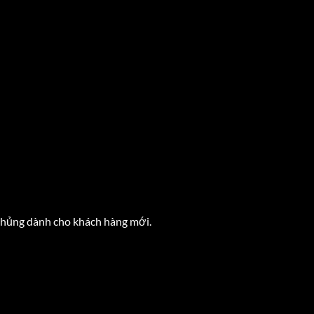
 khủng dành cho khách hàng mới.