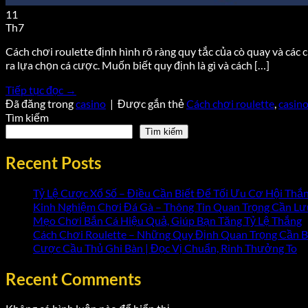
11
Th7
Cách chơi roulette định hình rõ ràng quy tắc của cò quay và các
ra lựa chọn cá cược. Muốn biết quy định là gì và cách […]
Tiếp tục đọc
→
Đã đăng trong
casino
|
Được gắn thẻ
Cách chơi roulette
,
casin
Tìm kiếm
Tìm kiếm
Recent Posts
Tỷ Lệ Cược Xổ Số – Điều Cần Biết Để Tối Ưu Cơ Hội Thắ
Kinh Nghiệm Chơi Đá Gà – Thông Tin Quan Trọng Cần Lư
Mẹo Chơi Bắn Cá Hiệu Quả, Giúp Bạn Tăng Tỷ Lệ Thắng
Cách Chơi Roulette – Những Quy Định Quan Trọng Cần B
Cược Cầu Thủ Ghi Bàn | Đọc Vị Chuẩn, Rinh Thưởng To
Recent Comments