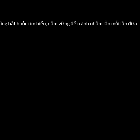
a cũng bắt buộc tìm hiểu, nắm vững để tránh nhầm lẫn mỗi lần đưa