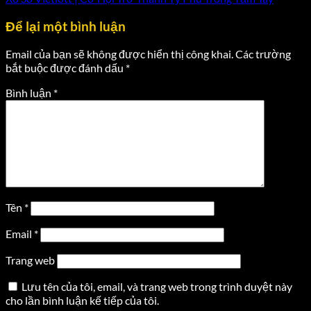
Để lại một bình luận
Email của bạn sẽ không được hiển thị công khai.
Các trường
bắt buộc được đánh dấu
*
Bình luận
*
Tên
*
Email
*
Trang web
Lưu tên của tôi, email, và trang web trong trình duyệt này
cho lần bình luận kế tiếp của tôi.