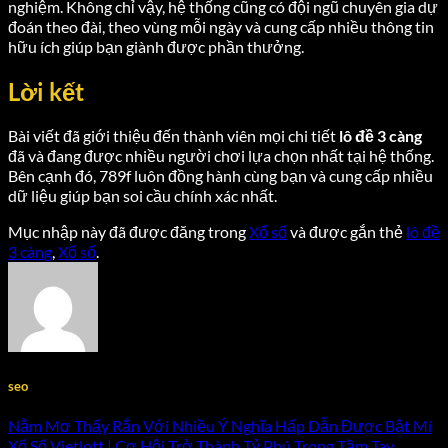
nghiệm.
Không chỉ vậy, hệ thống cũng có đội ngũ chuyên gia dự
đoán theo đài, theo vùng mỗi ngày và cung cấp nhiều thông tin
hữu ích giúp bạn giành được phần thưởng.
Lời kết
Bài viết đã giới thiệu đến thành viên mọi chi tiết
lô đề 3 càng
đã và đang được nhiều người chơi lựa chọn nhất tại hệ thống.
Bên cạnh đó, 789f luôn đồng hành cùng bạn và cung cấp nhiều
dữ liệu giúp bạn soi cầu chính xác nhất.
Mục nhập này đã được đăng trong
Xổ số
và được gắn thẻ
lô đề
3 càng
,
Xổ số
.
seo
Nằm Mơ Thấy Rắn Với Nhiều Ý Nghĩa Hấp Dẫn Được Bật Mí
Xổ Số Vietlott | Cơ Hội Trở Thành Tỷ Phú Trong Tầm Tay