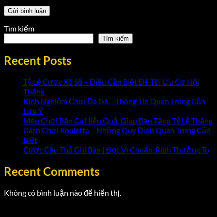
Tìm kiếm
Tìm kiếm
Recent Posts
Tỷ Lệ Cược Xổ Số – Điều Cần Biết Để Tối Ưu Cơ Hội
Thắng
Kinh Nghiệm Chơi Đá Gà – Thông Tin Quan Trọng Cần
Lưu Ý
Mẹo Chơi Bắn Cá Hiệu Quả, Giúp Bạn Tăng Tỷ Lệ Thắng
Cách Chơi Roulette – Những Quy Định Quan Trọng Cần
Biết
Cược Cầu Thủ Ghi Bàn | Đọc Vị Chuẩn, Rinh Thưởng To
Recent Comments
Không có bình luận nào để hiển thị.