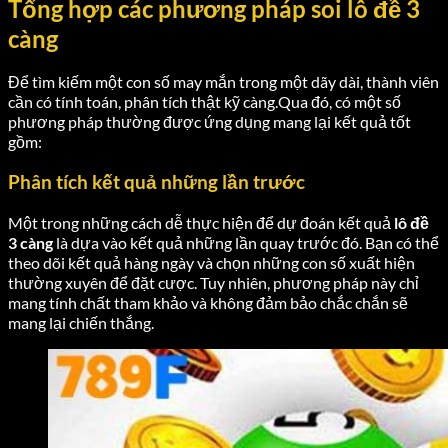
Tổng hợp các phương pháp soi lô đề 3
càng
Để tìm kiếm một con số may mắn trong một dãy dài, thành viên
cần có tính toán, phân tích thật kỹ càng.Qua đó, có một số
phương pháp thường được ứng dụng mang lại kết quả tốt
gồm:
Phân tích kết quả những lần trước
Một trong những cách dễ thực hiện để dự đoán kết quả
lô đề
3 càng
là dựa vào kết quả những lần quay trước đó. Bạn có thể
theo dõi kết quả hàng ngày và chọn những con số xuất hiện
thường xuyên để đặt cược. Tuy nhiên, phương pháp này chỉ
mang tính chất tham khảo và không đảm bảo chắc chắn sẽ
mang lại chiến thắng.