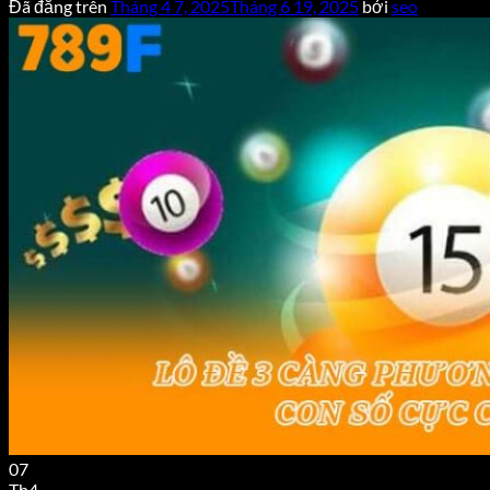
Đã đăng trên
Tháng 4 7, 2025
Tháng 6 19, 2025
bởi
seo
07
Th4