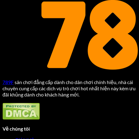
789F
sân chơi đẳng cấp dành cho dân chơi chính hiệu, nhà cái
chuyên cung cấp các dịch vụ trò chơi hot nhất hiện này kèm ưu
đãi khủng dành cho khách hàng mới.
Về chúng tôi