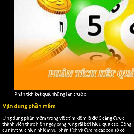
Phân tích kết quả những lần trước
Vận dụng phần mềm
Ứng dụng phần mềm trong việc tìm kiếm
lô đề 3 càng
được
thành viên thực hiện ngày càng rộng rãi bởi hiệu quả cao. Công
cụ này thực hiện nhiệm vụ phân tích và đưa ra các con số có