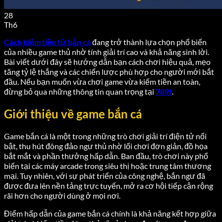
28
Th6
Cách kiếm tiền từ bắn cá
đang trở thành lựa chọn phổ biến
của nhiều game thủ nhờ tính giải trí cao và khả năng sinh lời.
Bài viết dưới đây sẽ hướng dẫn bạn cách chơi hiệu quả, mẹo
tăng tỷ lệ thắng và các chiến lược phù hợp cho người mới bắt
đầu. Nếu bạn muốn vừa chơi game vừa kiếm tiền an toàn,
đừng bỏ qua những thông tin quan trọng tại
789f
.
Giới thiệu về game bắn cá
Game bắn cá là một trong những trò chơi giải trí điện tử nổi
bật, thu hút đông đảo ngư thủ nhờ lối chơi đơn giản, đồ họa
bắt mắt và phần thưởng hấp dẫn. Ban đầu, trò chơi này phổ
biến tại các máy arcade trong siêu thị hoặc trung tâm thương
mại. Tuy nhiên, với sự phát triển của công nghệ, bắn ngư đã
được đưa lên nền tảng trực tuyến, mở ra cơ hội tiếp cận rộng
rãi hơn cho người dùng ở mọi nơi.
Điểm hấp dẫn của game bắn cá chính là khả năng kết hợp giữa