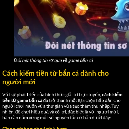
Đôi nét thông tin sơ qua về game bắn cá
Cách kiếm tiền từ bắn cá dành cho
người mới
Với sự phát triển của hình thức giải trí trực tuyến,
cách kiếm
tiền từ game bắn cá
đã trở thành một lựa chọn hấp dẫn cho
người chơi muốn vừa thư giãn vừa tạo thêm thu nhập. Tuy
nhiên, để chơi hiệu quả và có lời, đặc biệt là với người mới,
bạn cần nắm vững một số nguyên tắc cơ bản dưới đây: