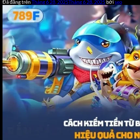
Đã đăng trên
Tháng 6 28, 2025
Tháng 6 28, 2025
bởi
seo