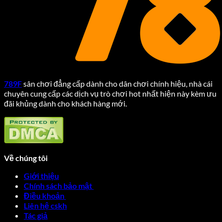
789F
sân chơi đẳng cấp dành cho dân chơi chính hiệu, nhà cái
chuyên cung cấp các dịch vụ trò chơi hot nhất hiện này kèm ưu
đãi khủng dành cho khách hàng mới.
Về chúng tôi
Giới thiệu
Chính sách bảo mật
Điều khoản
Liên hệ cskh
Tác giả