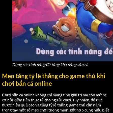
Dùng các tính năng để tăng khả năng săn cá
Mẹo tăng tỷ lệ thắng cho game thủ khi
chơi bắn cá online
Chơi bắn cá online không chỉ mang tính giải trí mà còn mở ra
cơ hội kiếm tiền thực tế cho người chơi. Tuy nhiên, để đạt
được hiệu quả cao và tăng tỷ lệ thắng, game thủ cần nắm
trong tay một số mẹo chơi thông minh, kết hợp cùng hiểu biết